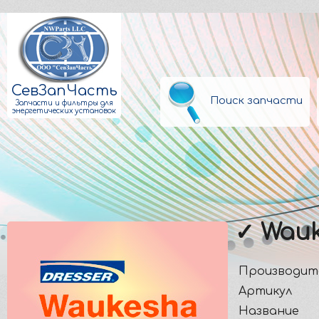
СевЗапЧасть
Поиск запчасти
Запчасти и фильтры для
энергетических установок
✓ Wauk
Производит
Артикул
Название