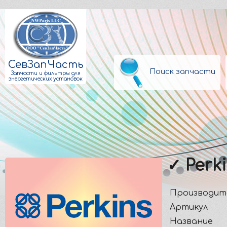
СевЗапЧасть
Поиск запчасти
Запчасти и фильтры для
энергетических установок
✓ Perk
Производит
Артикул
Название