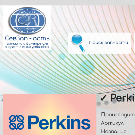
СевЗапЧасть
Поиск запчасти
Запчасти и фильтры для
энергетических установок
✓ Perk
Производит
Артикул
Название