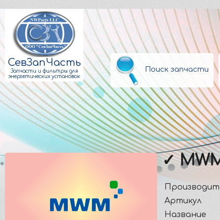
СевЗапЧасть
Поиск запчасти
Запчасти и фильтры для
энергетических установок
✓ MWM
Производит
Артикул
Название