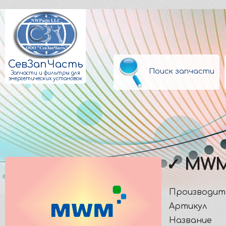
СевЗапЧасть
Поиск запчасти
Запчасти и фильтры для
энергетических установок
✓ MWM
Производит
Артикул
Название