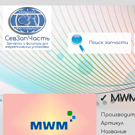
СевЗапЧасть
Поиск запчасти
Запчасти и фильтры для
энергетических установок
✓ MWM
Производит
Артикул
Название