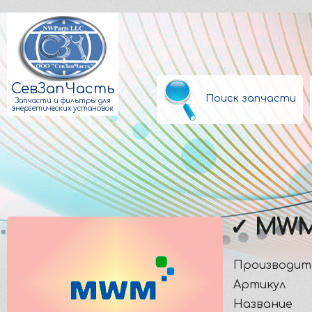
СевЗапЧасть
Поиск запчасти
Запчасти и фильтры для
энергетических установок
✓ MWM
Производит
Артикул
Название