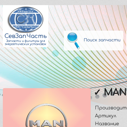
СевЗапЧасть
Поиск запчасти
Запчасти и фильтры для
энергетических установок
✓ MAN
Производит
Артикул
Название