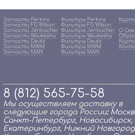
Запчасти Perkins
Фильтры Perkins
Карт
Запчасти FG Wilson
Фильтры FG Wilson
Запчасти Jenbacher
Фильтры Jenbacher
О Се
Запчасти Waukesha
Фильтры Waukesha
Обрат
Запчасти Deutz
Фильтры Deutz
Карта
Запчасти MWM
Фильтры MWM
Конт
Запчасти MAN
Фильтры MAN
8 (812) 565-75-58
Мы осуществляем доставку в
следующие города России
:
Москв
Санкт-Петербург, Новосибирск,
Екатеринбург, Нижний Новгород