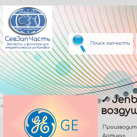
СевЗапЧасть
Поиск запчасти
Запчасти и фильтры для
энергетических установок
✓ Jenb
возду
Производит
Артикул