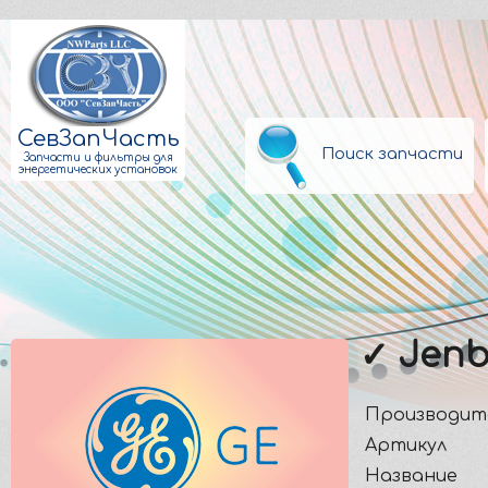
СевЗапЧасть
Поиск запчасти
Запчасти и фильтры для
энергетических установок
✓ Jenb
Производит
Артикул
Название