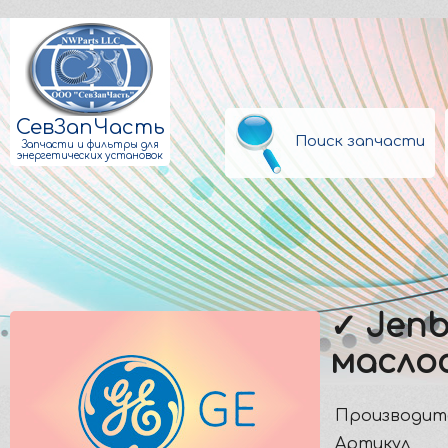
СевЗапЧасть
Поиск запчасти
Запчасти и фильтры для
энергетических установок
✓ Jenb
масло
Производит
Артикул