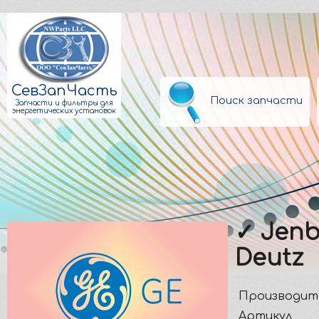
СевЗапЧасть
Поиск запчасти
Запчасти и фильтры для
энергетических установок
✓ Jenb
Deutz
Производит
Артикул