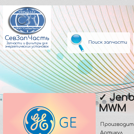
СевЗапЧасть
Поиск запчасти
Запчасти и фильтры для
энергетических установок
✓ Jenb
MWM
Производит
Артикул