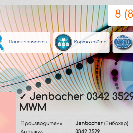
8 (
Поиск запчасти
Карта сайта
✓ Jenbacher 0342 352
MWM
Производитель
Jenbacher
(Енбахер)
Артикул
0342 3529