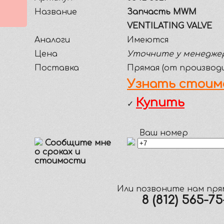
Название
Запчасть MWM
VENTILATING VALVE
Аналоги
Имеются
Цена
Уточните у менедже
Поставка
Прямая (от производ
Узнать стоим
Купить
✓
Ваш номер
Сообщите мне
о сроках и
стоимости
Или позвоните нам прям
8 (812) 565-7