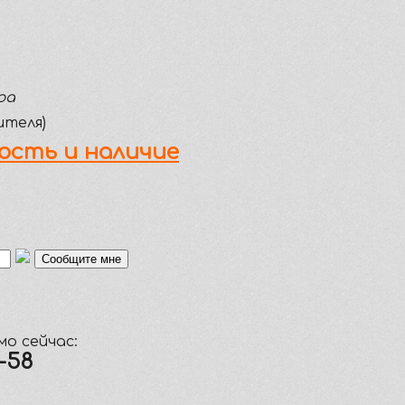
ра
ителя)
ость и наличие
о сейчас:
5-58