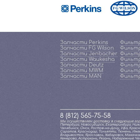
Запчасти Perkins
Фильтр
Запчасти FG Wilson
Фильтр
Запчасти Jenbacher
Фильтр
Запчасти Waukesha
Фильтр
Запчасти Deutz
Фильтр
Запчасти MWM
Фильт
Запчасти MAN
Фильт
8 (812) 565-75-58
Мы осуществляем доставку в следующие гор
Петербург, Новосибирск, Екатеринбург, Нижн
Челябинск, Омск, Ростов-на-Дону, Уфа, Красн
Саратов, Краснодар, Тольятти, Тюмень, Ижевс
Владивосток, Ярославль, Хабаровск, Махачкал
Кемерово, Астрахань, Рязань, Набережные Челн