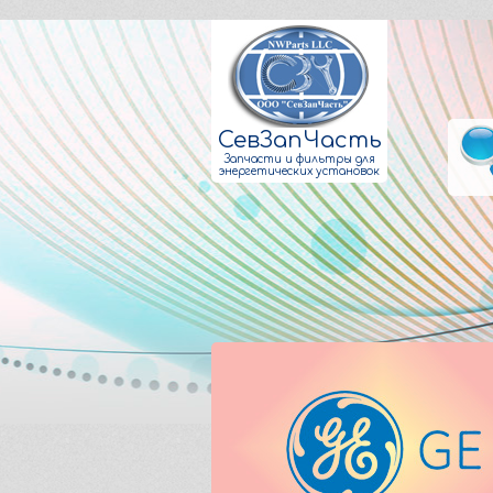
СевЗапЧасть
Запчасти и фильтры для
энергетических установок