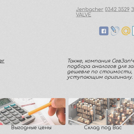
Jenbacher
0342 3529
VALVE
er
Также, компания СевЗап
подбора аналогов для з
дешевле по стоимости, 
уступающим оригиналу.
Выгодные цены
Склад под Вас