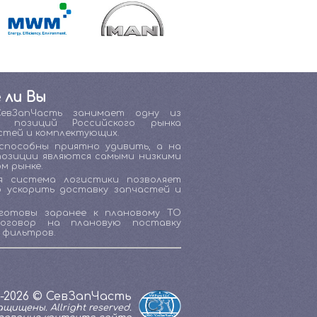
 ли Вы
СевЗапЧасть занимает одну из
х позиций Российского рынка
стей и комплектующих.
способны приятно удивить, а на
позиции являются самыми низкими
м рынке.
я система логистики позволяет
о ускорить доставку запчастей и
готовы заранее к плановому ТО
договор на плановую поставку
 фильтров.
1-2026 © СевЗапЧасть
щищены. Allright reserved.