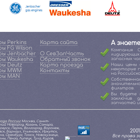
ы Perkins
Карта сайта
А знаете
ы FG Wilson
Компания 
ы Jenbacher
О СевЗапЧасть
лидирующи
ы Waukesha
Обратный звонок
запасных ча
ы Deutz
Карта проезда
Наши цены 
некоторые 
ры MWM
Контакты
на Российско
ры MAN
Собственна
значительн
фильтров.
Вы будете 
заключив 
запчастей и
ода России
:
Москва, Санкт-
ий Новгород, Казань, Самара,
оярск, Пермь, Волгоград, Воронеж,
200
к, Барнаул, Ульяновск, Иркутск,
а, Оренбург, Томск, Новокузнецк,
Все права за
ы, Пенза, Липецк, Тула, Киров,