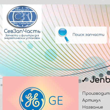
СевЗапЧасть
Поиск запчасти
Запчасти и фильтры для
энергетических установок
✓ Jenb
Производит
Артикул
Название