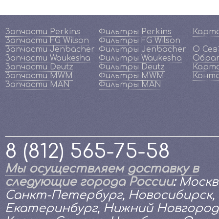
Запчасти Perkins
Фильтры Perkins
Карт
Запчасти FG Wilson
Фильтры FG Wilson
Запчасти Jenbacher
Фильтры Jenbacher
О Се
Запчасти Waukesha
Фильтры Waukesha
Обрат
Запчасти Deutz
Фильтры Deutz
Карта
Запчасти MWM
Фильтры MWM
Конт
Запчасти MAN
Фильтры MAN
8 (812) 565-75-58
Мы осуществляем доставку в
следующие города России
:
Москв
Санкт-Петербург, Новосибирск,
Екатеринбург, Нижний Новгород