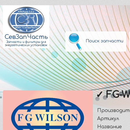
СевЗапЧасть
Поиск запчасти
Запчасти и фильтры для
энергетических установок
✓ FG-W
Производит
Артикул
Название