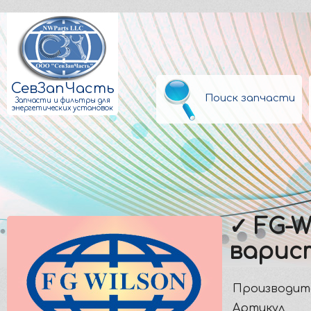
СевЗапЧасть
Поиск запчасти
Запчасти и фильтры для
энергетических установок
✓ FG-W
варис
Производит
Артикул