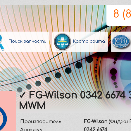
8 (
Поиск запчасти
Карта сайта
✓ FG-Wilson 0342 6674
MWM
Производитель
FG-Wilson
(ФиДжи В
Артикул
0342 6674