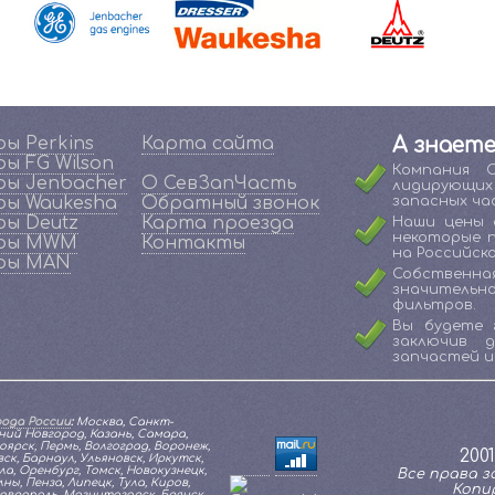
ы Perkins
Карта сайта
А знаете
ы FG Wilson
Компания 
ы Jenbacher
О СевЗапЧасть
лидирующи
ы Waukesha
Обратный звонок
запасных ча
ы Deutz
Карта проезда
Наши цены 
некоторые 
ры MWM
Контакты
на Российско
ры MAN
Собственна
значительн
фильтров.
Вы будете 
заключив 
запчастей и
ода России
:
Москва, Санкт-
ий Новгород, Казань, Самара,
оярск, Пермь, Волгоград, Воронеж,
200
к, Барнаул, Ульяновск, Иркутск,
а, Оренбург, Томск, Новокузнецк,
Все права за
ы, Пенза, Липецк, Тула, Киров,
Копи
таврополь, Магнитогорск, Брянск,