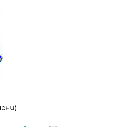
мени)