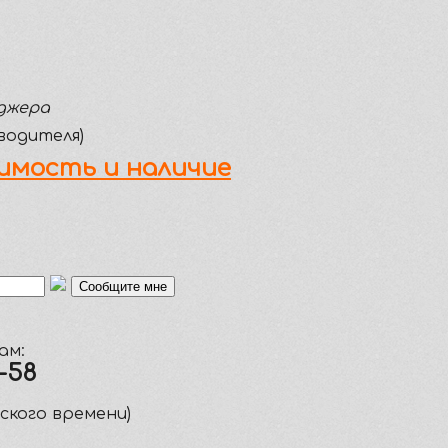
джера
водителя)
имость и наличие
ам:
5-58
вского времени)