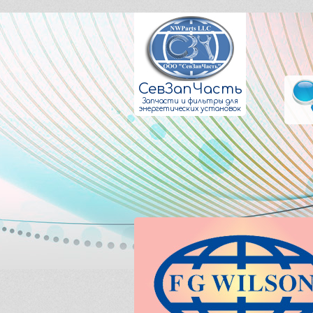
СевЗапЧасть
Запчасти и фильтры для
энергетических установок