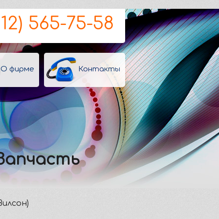
812) 565-75-58
О фирме
Контакты
 Запчасть
илсон)