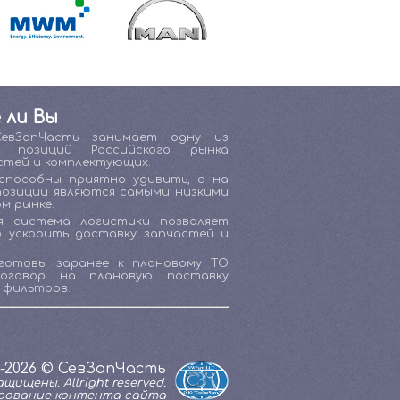
 ли Вы
СевЗапЧасть занимает одну из
х позиций Российского рынка
стей и комплектующих.
способны приятно удивить, а на
позиции являются самыми низкими
м рынке.
я система логистики позволяет
о ускорить доставку запчастей и
готовы заранее к плановому ТО
договор на плановую поставку
 фильтров.
1-2026 © СевЗапЧасть
щищены. Allright reserved.
рование контента сайта