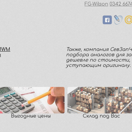
FG-Wilson
0342 667
 MWM
Также, компания СевЗап
n
подбора аналогов для з
дешевле по стоимости, 
уступающим оригиналу.
Выгодные цены
Склад под Вас