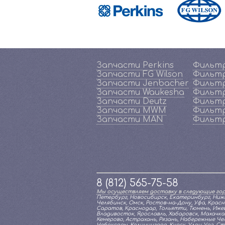
Запчасти Perkins
Фильтр
Запчасти FG Wilson
Фильтр
Запчасти Jenbacher
Фильтр
Запчасти Waukesha
Фильтр
Запчасти Deutz
Фильтр
Запчасти MWM
Фильт
Запчасти MAN
Фильт
8 (812) 565-75-58
Мы осуществляем доставку в следующие гор
Петербург, Новосибирск, Екатеринбург, Нижн
Челябинск, Омск, Ростов-на-Дону, Уфа, Красн
Саратов, Краснодар, Тольятти, Тюмень, Ижевс
Владивосток, Ярославль, Хабаровск, Махачкал
Кемерово, Астрахань, Рязань, Набережные Челн
Чебоксары, Калининград, Курск, Улан-Удэ, С