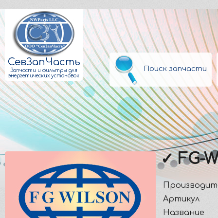
СевЗапЧасть
Поиск запчасти
Запчасти и фильтры для
энергетических установок
✓ FG-W
Производит
Артикул
Название