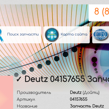
8 (
Поиск запчасти
Карта сайта
✓ Deutz 04157655 Зап
Производитель
Deutz
(Дойтц)
Артикул
04157655
Название
Запчасть Deutz