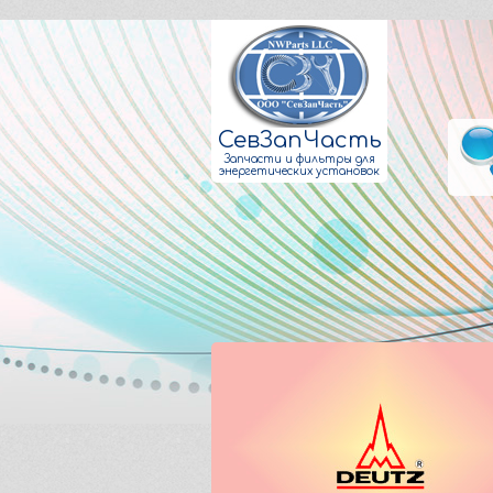
СевЗапЧасть
Запчасти и фильтры для
энергетических установок