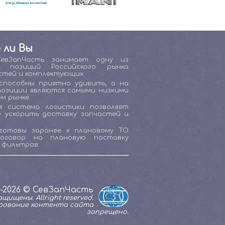
 ли Вы
СевЗапЧасть занимает одну из
х позиций Российского рынка
стей и комплектующих.
способны приятно удивить, а на
позиции являются самыми низкими
м рынке.
я система логистики позволяет
о ускорить доставку запчастей и
готовы заранее к плановому ТО
договор на плановую поставку
 фильтров.
1-2026 © СевЗапЧасть
щищены. Allright reserved.
рование контента сайта
запрещено.