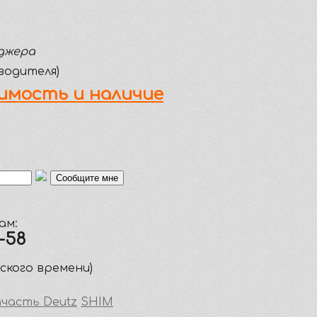
джера
водителя)
имость и наличие
ам:
5-58
вского времени)
часть Deutz
SHIM