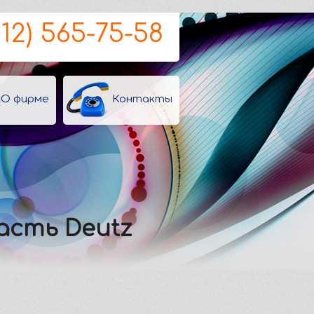
812) 565-75-58
О фирме
Контакты
часть Deutz