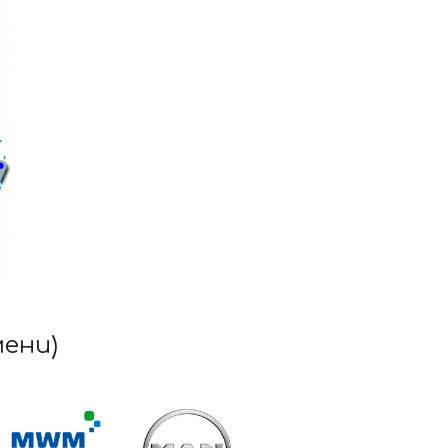
мени)