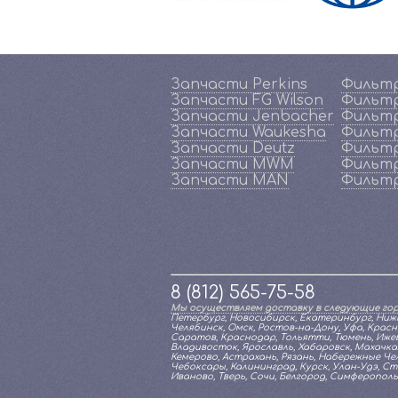
Запчасти Perkins
Фильтр
Запчасти FG Wilson
Фильтр
Запчасти Jenbacher
Фильтр
Запчасти Waukesha
Фильтр
Запчасти Deutz
Фильтр
Запчасти MWM
Фильт
Запчасти MAN
Фильт
8 (812) 565-75-58
Мы осуществляем доставку в следующие гор
Петербург, Новосибирск, Екатеринбург, Нижн
Челябинск, Омск, Ростов-на-Дону, Уфа, Красн
Саратов, Краснодар, Тольятти, Тюмень, Ижевс
Владивосток, Ярославль, Хабаровск, Махачкал
Кемерово, Астрахань, Рязань, Набережные Челн
Чебоксары, Калининград, Курск, Улан-Удэ, С
Иваново, Тверь, Сочи, Белгород, Симферополь