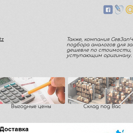
tz
Также, компания СевЗап
подбора аналогов для з
дешевле по стоимости, 
уступающим оригиналу.
Выгодные цены
Склад под Вас