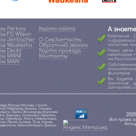
ы Perkins
Карта сайта
А знаете
ы FG Wilson
Компания 
ы Jenbacher
О СевЗапЧасть
лидирующи
ы Waukesha
Обратный звонок
запасных ча
ы Deutz
Карта проезда
Наши цены 
некоторые 
ры MWM
Контакты
на Российско
ры MAN
Собственна
значительн
фильтров.
Вы будете 
заключив 
запчастей и
ода России
:
Москва, Санкт-
ий Новгород, Казань, Самара,
оярск, Пермь, Волгоград, Воронеж,
200
к, Барнаул, Ульяновск, Иркутск,
а, Оренбург, Томск, Новокузнецк,
Все права за
ы, Пенза, Липецк, Тула, Киров,
Копи
таврополь, Магнитогорск, Брянск,