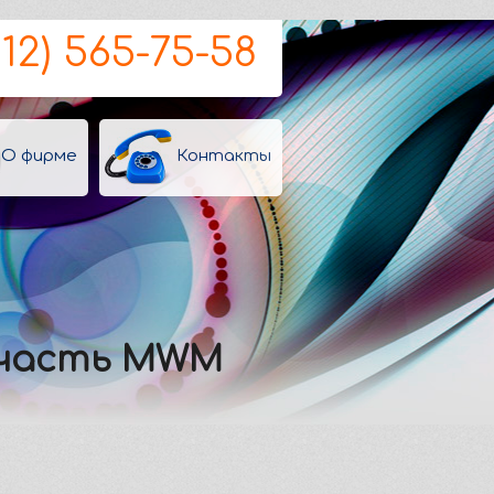
812) 565-75-58
О фирме
Контакты
апчасть MWM