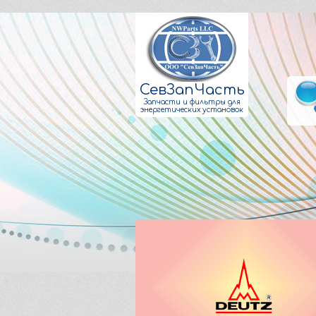
СевЗапЧасть
Запчасти и фильтры для
энергетических установок