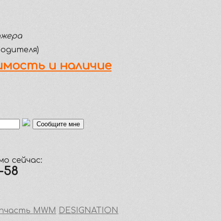
джера
водителя)
мость и наличие
о сейчас:
5-58
пчасть MWM
DESIGNATION