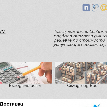
MWM
Также, компания СевЗап
подбора аналогов для з
дешевле по стоимости, 
уступающим оригиналу.
Выгодные цены
Склад под Вас