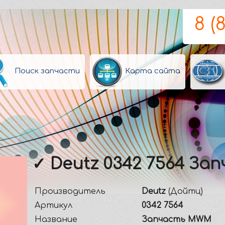
8 (
Поиск запчасти
Карта сайта
✓ Deutz 0342 7564 З
Производитель
Deutz
(Дойтц)
Артикул
0342 7564
Название
Запчасть MWM