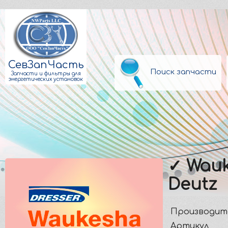
СевЗапЧасть
Поиск запчасти
Запчасти и фильтры для
энергетических установок
✓ Wauk
Deutz
Производит
Артикул