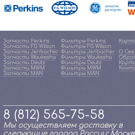
Запчасти Perkins
Фильтры Perkins
Карт
Запчасти FG Wilson
Фильтры FG Wilson
Запчасти Jenbacher
Фильтры Jenbacher
О Се
Запчасти Waukesha
Фильтры Waukesha
Обрат
Запчасти Deutz
Фильтры Deutz
Карта
Запчасти MWM
Фильтры MWM
Конт
Запчасти MAN
Фильтры MAN
8 (812) 565-75-58
Мы осуществляем доставку в
следующие города России
:
Москв