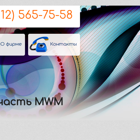
812) 565-75-58
О фирме
Контакты
апчасть MWM