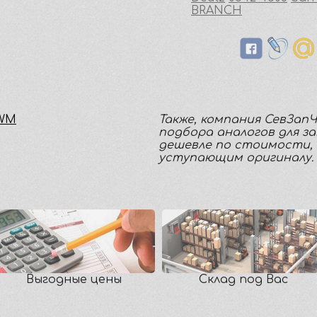
BRANCH
MWM
Также, компания СевЗап
подбора аналогов для з
дешевле по стоимости, 
уступающим оригиналу.
Выгодные цены
Склад под Вас