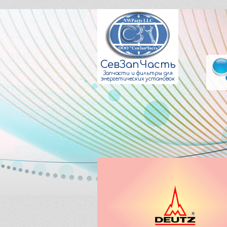
СевЗапЧасть
Запчасти и фильтры для
энергетических установок