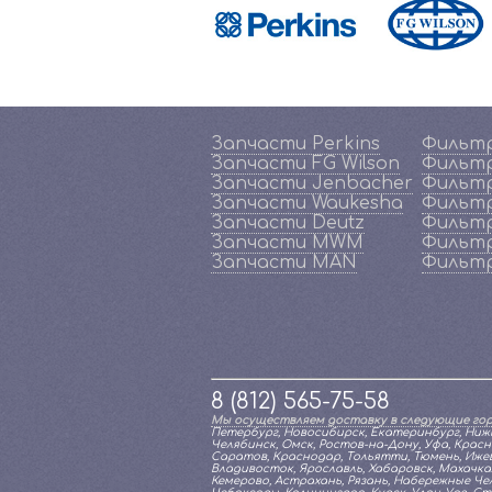
Запчасти Perkins
Фильтр
Запчасти FG Wilson
Фильтр
Запчасти Jenbacher
Фильтр
Запчасти Waukesha
Фильтр
Запчасти Deutz
Фильтр
Запчасти MWM
Фильт
Запчасти MAN
Фильт
8 (812) 565-75-58
Мы осуществляем доставку в следующие гор
Петербург, Новосибирск, Екатеринбург, Нижн
Челябинск, Омск, Ростов-на-Дону, Уфа, Красн
Саратов, Краснодар, Тольятти, Тюмень, Ижевс
Владивосток, Ярославль, Хабаровск, Махачкал
Кемерово, Астрахань, Рязань, Набережные Челн