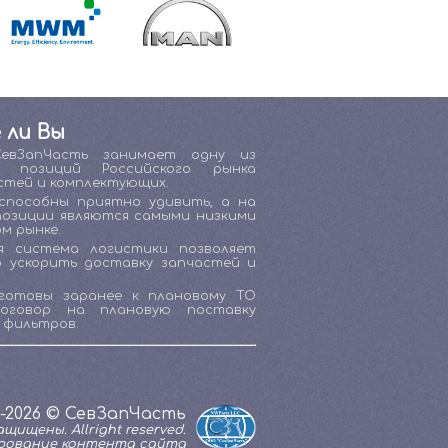
 ли Вы
СевЗапЧасть занимает одну из
х позиций Российского рынка
стей и комплектующих.
способны приятно удивить, а на
позиции являются самыми низкими
м рынке.
я система логистики позволяет
о ускорить доставку запчастей и
готовы заранее к плановому ТО
договор на плановую поставку
 фильтров.
1-2026 © СевЗапЧасть
щищены. Allright reserved.
рование контента сайта