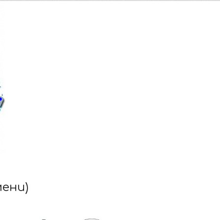
мени)