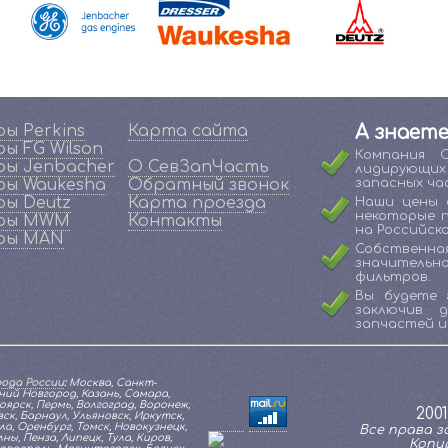
ы Perkins
Карта сайта
А знаете
ы FG Wilson
Компания 
ы Jenbacher
О СевЗапЧасть
лидирующи
ы Waukesha
Обратный звонок
запасных ча
ы Deutz
Карта проезда
Наши цены 
некоторые 
ры MWM
Контакты
на Российско
ры MAN
Собственна
значительн
фильтров.
Вы будете 
заключив 
запчастей и
ода России
:
Москва, Санкт-
ий Новгород, Казань, Самара,
оярск, Пермь, Волгоград, Воронеж,
200
к, Барнаул, Ульяновск, Иркутск,
а, Оренбург, Томск, Новокузнецк,
Все права за
ы, Пенза, Липецк, Тула, Киров,
Копи