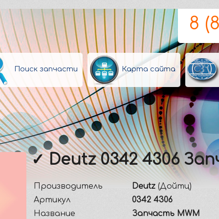
8 (
Поиск запчасти
Карта сайта
✓ Deutz 0342 4306 З
Производитель
Deutz
(Дойтц)
Артикул
0342 4306
Название
Запчасть MWM