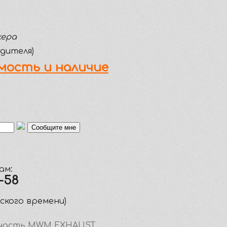
жера
дителя)
мость и наличие
ам:
5-58
вского времени)
часть MWM
EXHAUST