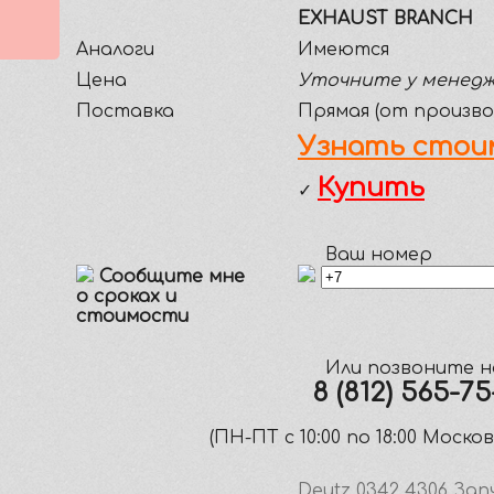
EXHAUST BRANCH
Аналоги
Имеются
Цена
Уточните у менед
Поставка
Прямая (от произво
Узнать стои
Купить
✓
Ваш номер
Сообщите мне
о сроках и
стоимости
Или позвоните н
8 (812) 565-7
(ПН-ПТ c 10:00 по 18:00 Моско
Deutz
0342 4306
Зап